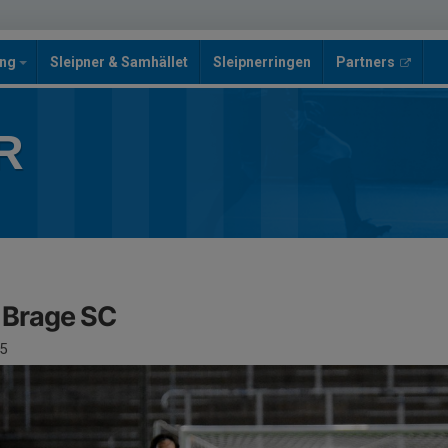
ing
Sleipner & Samhället
Sleipnerringen
Partners
R
K Brage SC
5