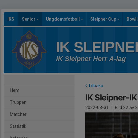
IKS
Senior
Ungdomsfotboll
Sleipner Cup
Bowl
IK SLEIPNE
IK Sleipner Herr A-lag
Tillbaka
Hem
IK Sleipner-I
Truppen
2022-08-31
|
Bild
32
av 3
Matcher
Statistik