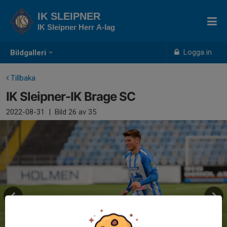
IK SLEIPNER
IK Sleipner Herr A-lag
Logga in
Bildgalleri
Tillbaka
IK Sleipner-IK Brage SC
2022-08-31
|
Bild
26
av 35