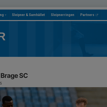
ing
Sleipner & Samhället
Sleipnerringen
Partners
R
K Brage SC
5