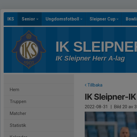
IKS
Senior
Ungdomsfotboll
Sleipner Cup
Bowl
IK SLEIPNE
IK Sleipner Herr A-lag
Tillbaka
Hem
IK Sleipner-I
Truppen
2022-08-31
|
Bild
20
av 3
Matcher
Statistik