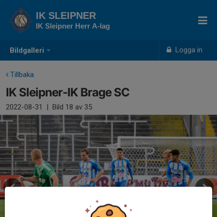
IK SLEIPNER
IK Sleipner Herr A-lag
Logga in
Bildgalleri
Tillbaka
IK Sleipner-IK Brage SC
2022-08-31
|
Bild
18
av 35