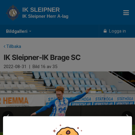
IK SLEIPNER
IK Sleipner Herr A-lag
Logga in
Bildgalleri
Tillbaka
IK Sleipner-IK Brage SC
2022-08-31
|
Bild
16
av 35