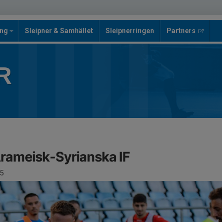
ing
Sleipner & Samhället
Sleipnerringen
Partners
R
 Arameisk-Syrianska IF
5