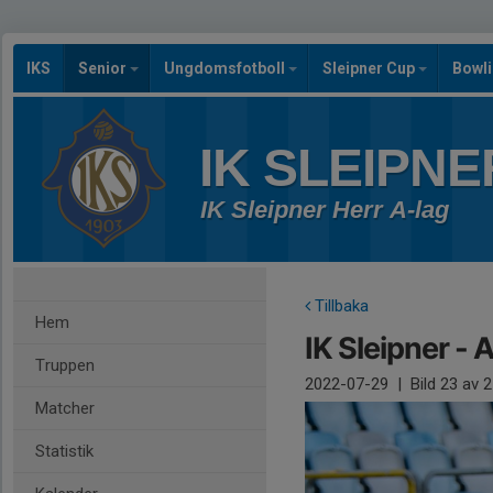
IKS
Senior
Ungdomsfotboll
Sleipner Cup
Bowl
IK SLEIPNE
IK Sleipner Herr A-lag
Tillbaka
Hem
IK Sleipner -
Truppen
2022-07-29
|
Bild
23
av 2
Matcher
Statistik