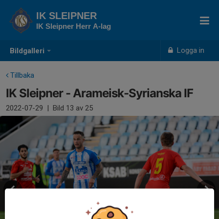
IK SLEIPNER
IK Sleipner Herr A-lag
Logga in
Bildgalleri
Tillbaka
IK Sleipner - Arameisk-Syrianska IF
2022-07-29
|
Bild
13
av 25