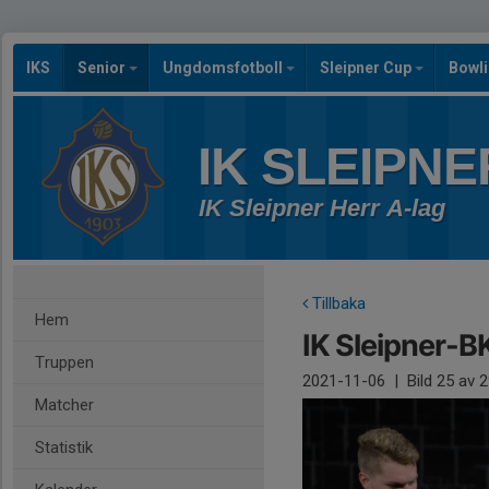
IKS
Senior
Ungdomsfotboll
Sleipner Cup
Bowl
IK SLEIPNE
IK Sleipner Herr A-lag
Tillbaka
Hem
IK Sleipner-B
Truppen
2021-11-06
|
Bild
25
av 2
Matcher
Statistik