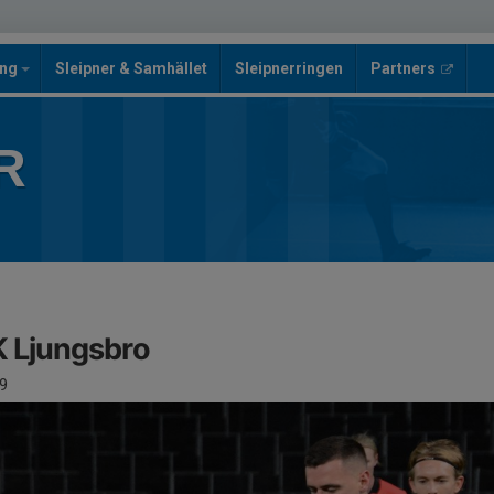
ing
Sleipner & Samhället
Sleipnerringen
Partners
R
K Ljungsbro
9