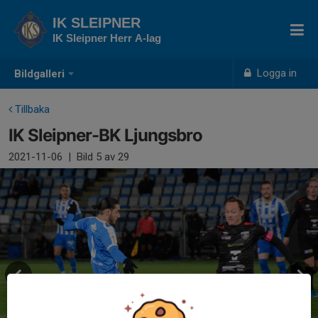
IK SLEIPNER
IK Sleipner Herr A-lag
Logga in
Bildgalleri
Tillbaka
IK Sleipner-BK Ljungsbro
2021-11-06
|
Bild
5
av 29