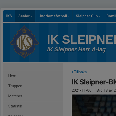
IKS
Senior
Ungdomsfotboll
Sleipner Cup
Bowl
IK SLEIPNE
IK Sleipner Herr A-lag
Tillbaka
Hem
IK Sleipner-B
Truppen
2021-11-06
|
Bild
18
av 2
Matcher
Statistik