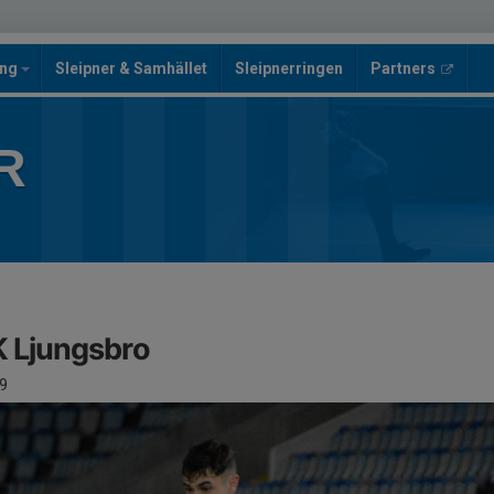
ing
Sleipner & Samhället
Sleipnerringen
Partners
R
K Ljungsbro
9