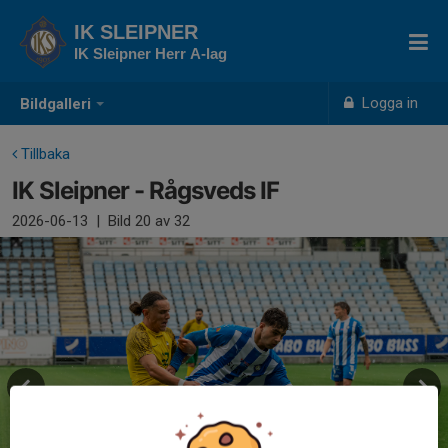
IK SLEIPNER
IK Sleipner Herr A-lag
Logga in
Bildgalleri
Tillbaka
IK Sleipner - Rågsveds IF
2026-06-13
|
Bild
20
av 32