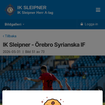
IK SLEIPNER
IK Sleipner Herr A-lag
Logga in
Bildgalleri
Tillbaka
IK Sleipner - Örebro Syrianska IF
2026-05-31
|
Bild
51
av 73