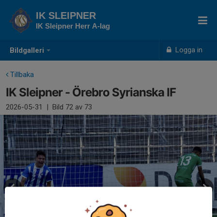
IK SLEIPNER
IK Sleipner Herr A-lag
Logga in
Bildgalleri
Tillbaka
IK Sleipner - Örebro Syrianska IF
2026-05-31
|
Bild
72
av 73