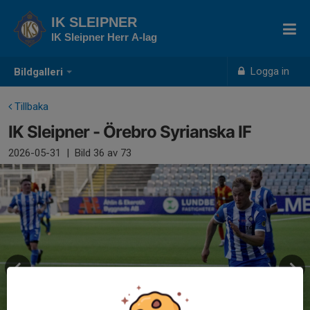
IK SLEIPNER
IK Sleipner Herr A-lag
Logga in
Bildgalleri
Tillbaka
IK Sleipner - Örebro Syrianska IF
2026-05-31
|
Bild
36
av 73