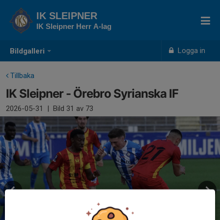
IK SLEIPNER
IK Sleipner Herr A-lag
Logga in
Bildgalleri
Tillbaka
IK Sleipner - Örebro Syrianska IF
2026-05-31
|
Bild
31
av 73