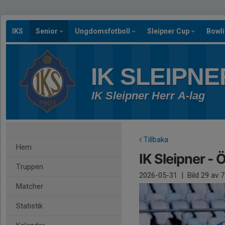
IKS
Senior
Ungdomsfotboll
Sleipner Cup
Bowl
IK SLEIPNE
IK Sleipner Herr A-lag
Tillbaka
Hem
IK Sleipner - 
Truppen
2026-05-31
|
Bild
29
av 7
Matcher
Statistik