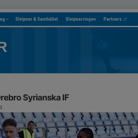
ing
Sleipner & Samhället
Sleipnerringen
Partners
R
Örebro Syrianska IF
3