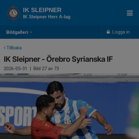
IK SLEIPNER
IK Sleipner Herr A-lag
Logga in
Bildgalleri
Tillbaka
IK Sleipner - Örebro Syrianska IF
2026-05-31
|
Bild
27
av 73