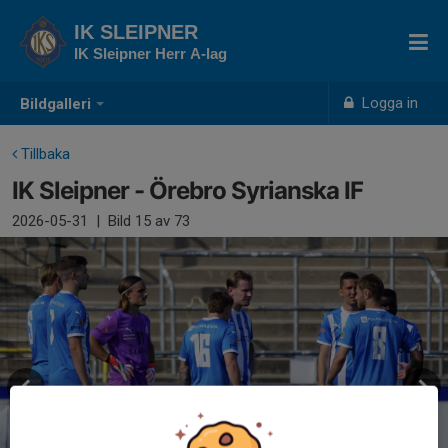
IK SLEIPNER
IK Sleipner Herr A-lag
Logga in
Bildgalleri
Tillbaka
IK Sleipner - Örebro Syrianska IF
2026-05-31
|
Bild
15
av 73