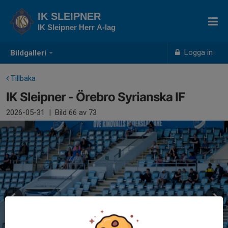
IK SLEIPNER
IK Sleipner Herr A-lag
Logga in
Bildgalleri
Tillbaka
IK Sleipner - Örebro Syrianska IF
2026-05-31
|
Bild
66
av 73