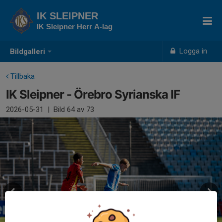
IK SLEIPNER
IK Sleipner Herr A-lag
Logga in
Bildgalleri
Tillbaka
IK Sleipner - Örebro Syrianska IF
2026-05-31
|
Bild
64
av 73