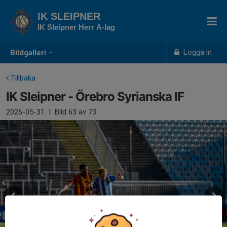
IK SLEIPNER
IK Sleipner Herr A-lag
Logga in
Bildgalleri
Tillbaka
IK Sleipner - Örebro Syrianska IF
2026-05-31
|
Bild
63
av 73