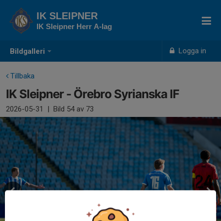
IK SLEIPNER
IK Sleipner Herr A-lag
Logga in
Bildgalleri
Tillbaka
IK Sleipner - Örebro Syrianska IF
2026-05-31
|
Bild
54
av 73