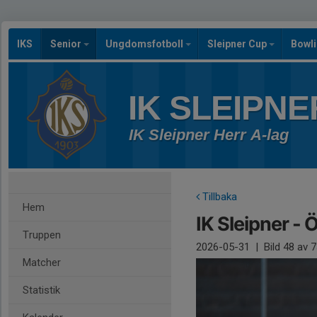
IKS
Senior
Ungdomsfotboll
Sleipner Cup
Bowl
IK SLEIPNE
IK Sleipner Herr A-lag
Tillbaka
Hem
IK Sleipner - 
Truppen
2026-05-31
|
Bild
48
av 7
Matcher
Statistik