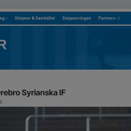
ing
Sleipner & Samhället
Sleipnerringen
Partners
R
Örebro Syrianska IF
3