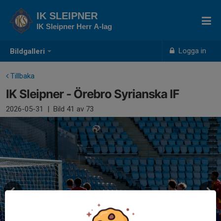
IK SLEIPNER
IK Sleipner Herr A-lag
Logga in
Bildgalleri
Tillbaka
IK Sleipner - Örebro Syrianska IF
2026-05-31
|
Bild
41
av 73