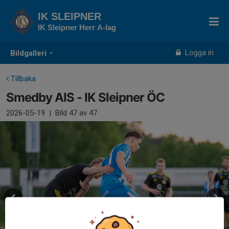
IK SLEIPNER
IK Sleipner Herr A-lag
Logga in
Bildgalleri
Tillbaka
Smedby AIS - IK Sleipner ÖC
2026-05-19
|
Bild
47
av 47