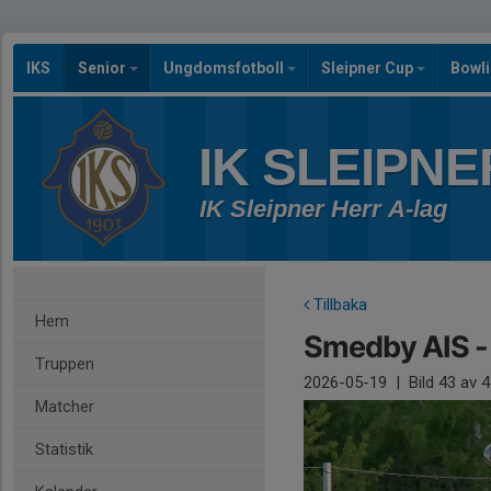
IKS
Senior
Ungdomsfotboll
Sleipner Cup
Bowl
IK SLEIPNE
IK Sleipner Herr A-lag
Tillbaka
Hem
Smedby AIS - 
Truppen
2026-05-19
|
Bild
43
av 4
Matcher
Statistik