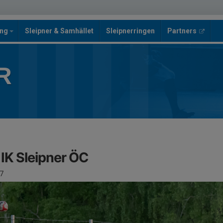
ing
Sleipner & Samhället
Sleipnerringen
Partners
R
IK Sleipner ÖC
7