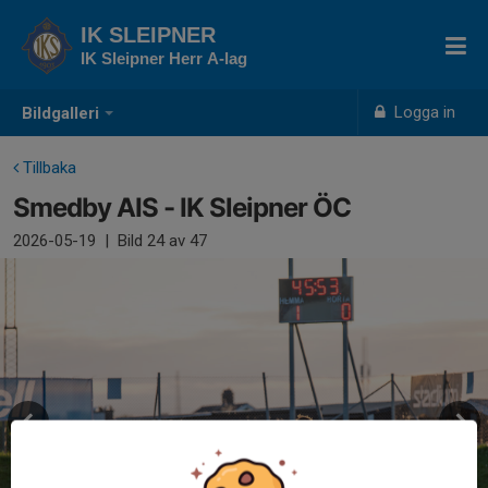
IK SLEIPNER
IK Sleipner Herr A-lag
Logga in
Bildgalleri
Tillbaka
Smedby AIS - IK Sleipner ÖC
2026-05-19
|
Bild
24
av 47