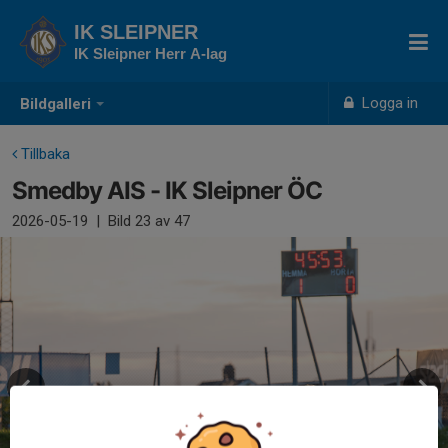
IK SLEIPNER
IK Sleipner Herr A-lag
Logga in
Bildgalleri
Tillbaka
Smedby AIS - IK Sleipner ÖC
2026-05-19
|
Bild
23
av 47