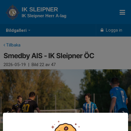
IK SLEIPNER
IK Sleipner Herr A-lag
Logga in
Bildgalleri
Tillbaka
Smedby AIS - IK Sleipner ÖC
2026-05-19
|
Bild
22
av 47