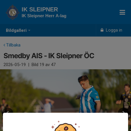
IK SLEIPNER
IK Sleipner Herr A-lag
Logga in
Bildgalleri
Tillbaka
Smedby AIS - IK Sleipner ÖC
2026-05-19
|
Bild
19
av 47