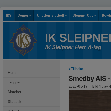
IKS
Senior
Ungdomsfotboll
Sleipner Cup
Bowl
IK SLEIPNE
IK Sleipner Herr A-lag
Tillbaka
Hem
Smedby AIS - 
Truppen
2026-05-19
|
Bild
15
av 4
Matcher
Statistik