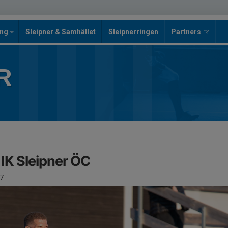
ing
Sleipner & Samhället
Sleipnerringen
Partners
R
IK Sleipner ÖC
7