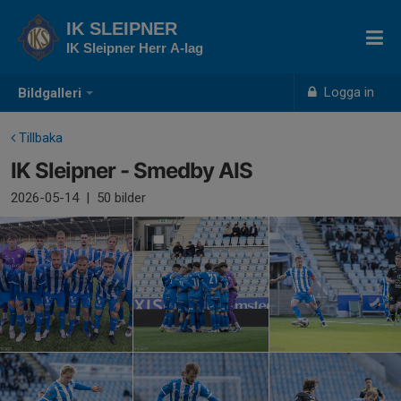
IK SLEIPNER
IK Sleipner Herr A-lag
Logga in
Bildgalleri
Tillbaka
IK Sleipner - Smedby AIS
2026-05-14
|
50 bilder