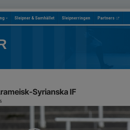
ing
Sleipner & Samhället
Sleipnerringen
Partners
R
 Arameisk-Syrianska IF
6