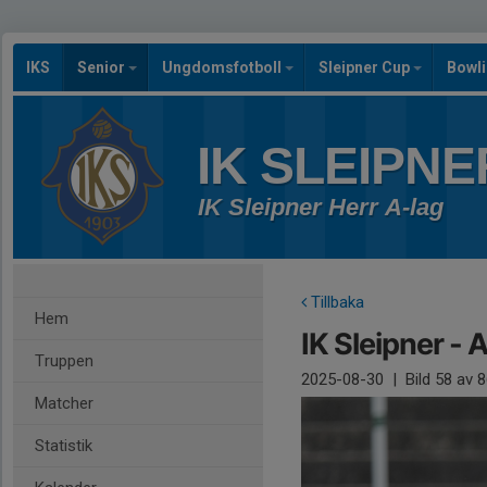
IKS
Senior
Ungdomsfotboll
Sleipner Cup
Bowl
IK SLEIPNE
IK Sleipner Herr A-lag
Tillbaka
Hem
IK Sleipner -
Truppen
2025-08-30
|
Bild
58
av 8
Matcher
Statistik