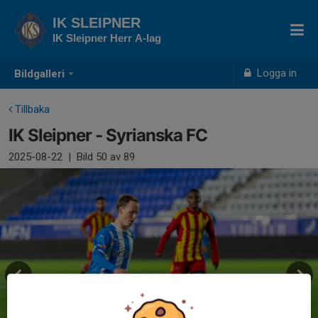
IK SLEIPNER
IK Sleipner Herr A-lag
Logga in
Bildgalleri
Tillbaka
IK Sleipner - Syrianska FC
2025-08-22
|
Bild
50
av 89