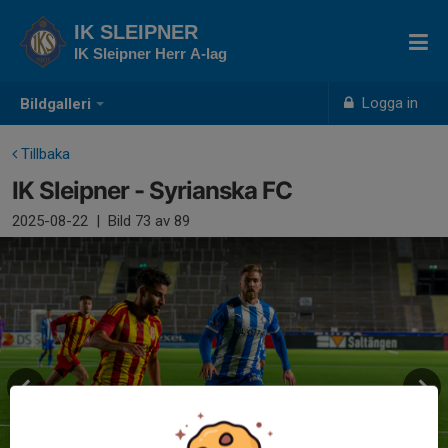
IK SLEIPNER
IK Sleipner Herr A-lag
Logga in
Bildgalleri
Tillbaka
IK Sleipner - Syrianska FC
2025-08-22
|
Bild
73
av 89