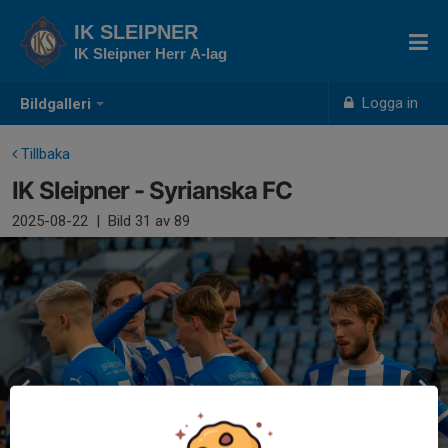
IK SLEIPNER
IK Sleipner Herr A-lag
Logga in
Bildgalleri
Tillbaka
IK Sleipner - Syrianska FC
2025-08-22
|
Bild
31
av 89