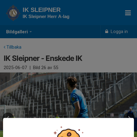
IK SLEIPNER
IK Sleipner Herr A-lag
Logga in
Bildgalleri
Tillbaka
IK Sleipner - Enskede IK
2025-06-07
|
Bild
26
av 55