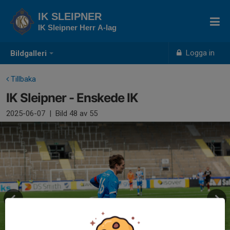
IK SLEIPNER
IK Sleipner Herr A-lag
Logga in
Bildgalleri
Tillbaka
IK Sleipner - Enskede IK
2025-06-07
|
Bild
48
av 55