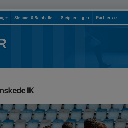
ing
Sleipner & Samhället
Sleipnerringen
Partners
R
Enskede IK