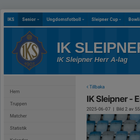
IKS
Senior
Ungdomsfotboll
Sleipner Cup
Bowl
IK SLEIPNE
IK Sleipner Herr A-lag
Tillbaka
Hem
IK Sleipner - 
Truppen
2025-06-07
|
Bild
2
av 55
Matcher
Statistik