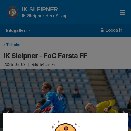
IK SLEIPNER
IK Sleipner Herr A-lag
Logga in
Bildgalleri
Tillbaka
IK Sleipner - FoC Farsta FF
2025-05-03
|
Bild
54
av 76