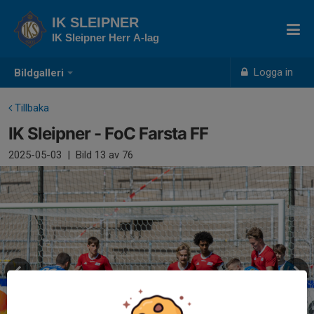
IK SLEIPNER
IK Sleipner Herr A-lag
Logga in
Bildgalleri
Tillbaka
IK Sleipner - FoC Farsta FF
2025-05-03
|
Bild
13
av 76