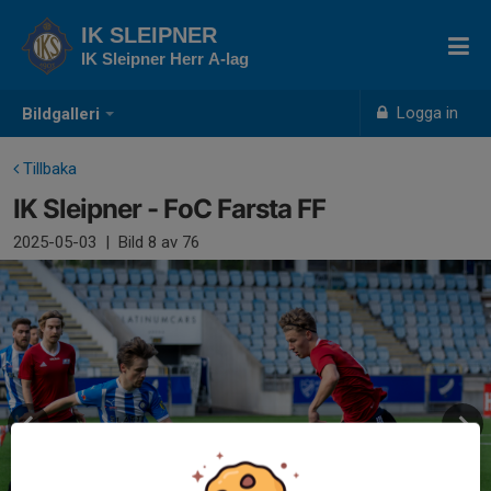
IK SLEIPNER
IK Sleipner Herr A-lag
Logga in
Bildgalleri
Tillbaka
IK Sleipner - FoC Farsta FF
2025-05-03
|
Bild
8
av 76