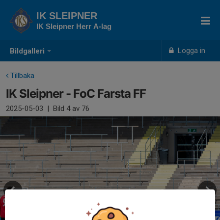
IK SLEIPNER
IK Sleipner Herr A-lag
Logga in
Bildgalleri
Tillbaka
IK Sleipner - FoC Farsta FF
2025-05-03
|
Bild
4
av 76