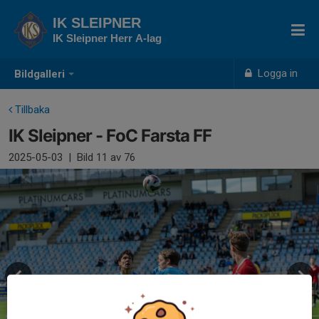
IK SLEIPNER
IK Sleipner Herr A-lag
Logga in
Bildgalleri
Tillbaka
IK Sleipner - FoC Farsta FF
2025-05-03
|
Bild
11
av 76