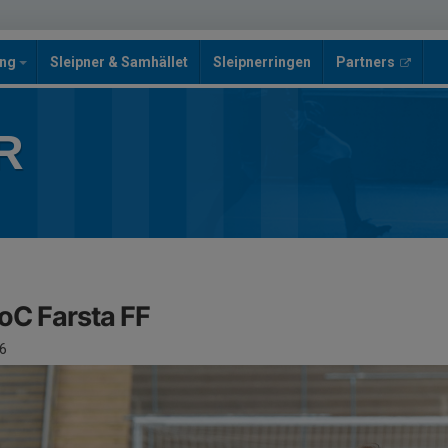
ing
Sleipner & Samhället
Sleipnerringen
Partners
R
FoC Farsta FF
6