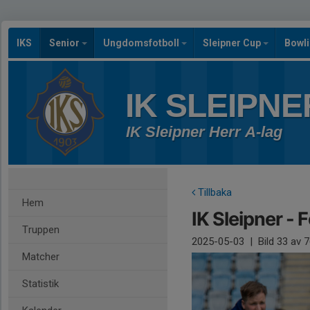
IKS
Senior
Ungdomsfotboll
Sleipner Cup
Bowl
IK SLEIPNE
IK Sleipner Herr A-lag
Tillbaka
Hem
IK Sleipner - 
Truppen
2025-05-03
|
Bild
33
av 7
Matcher
Statistik