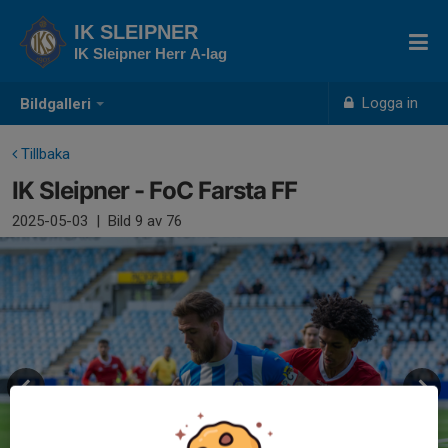
IK SLEIPNER
IK Sleipner Herr A-lag
Logga in
Bildgalleri
Tillbaka
IK Sleipner - FoC Farsta FF
2025-05-03
|
Bild
9
av 76