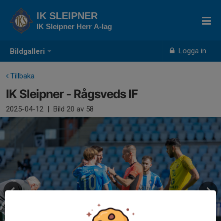
IK SLEIPNER
IK Sleipner Herr A-lag
Logga in
Bildgalleri
Tillbaka
IK Sleipner - Rågsveds IF
2025-04-12
|
Bild
20
av 58