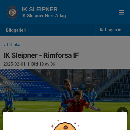
IK SLEIPNER
IK Sleipner Herr A-lag
Logga in
Bildgalleri
Tillbaka
IK Sleipner - Rimforsa IF
2025-02-01
|
Bild
19
av 36