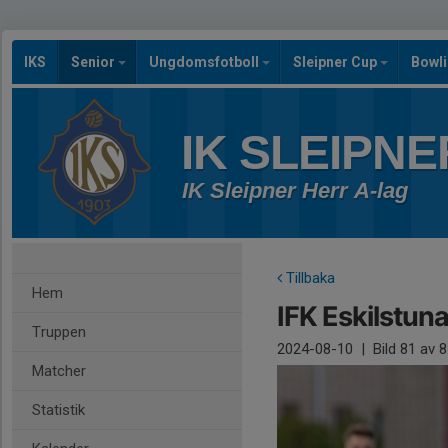
IKS
Senior
Ungdomsfotboll
Sleipner Cup
Bowl
IK SLEIPNE
IK Sleipner Herr A-lag
Tillbaka
Hem
IFK Eskilstuna
Truppen
2024-08-10
|
Bild
81
av 8
Matcher
Statistik