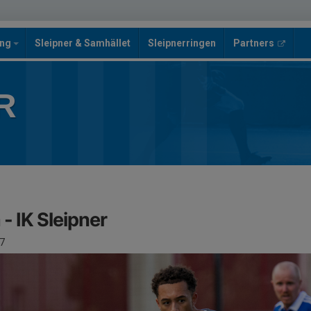
ing
Sleipner & Samhället
Sleipnerringen
Partners
R
 - IK Sleipner
7