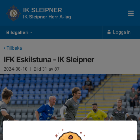
IK SLEIPNER
IK Sleipner Herr A-lag
Logga in
Bildgalleri
Tillbaka
IFK Eskilstuna - IK Sleipner
2024-08-10
|
Bild
31
av 87